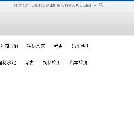
股票代码：300165
企业邮箱 投资者关系
English
能源电池
建材水泥
考古
汽车检测
建材水泥
考古
饲料检测
汽车检测