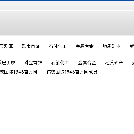
层测厚
珠宝首饰
石油化工
金属合金
地质矿业
新
镀层测厚
珠宝首饰
石油化工
金属合金
地质矿产
德国际1946官方网
伟德国际1946官方网成员