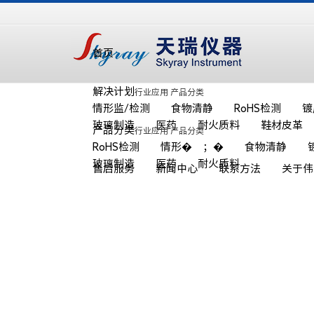
伟德国际1946官方网
首页
手
手
合
持
持
金
式
式
剖
光
合
析
解决计划
行业应用
产品分类
谱
金
仪
情形监/检测
食物清静
RoHS检测
镀
仪
剖
玻璃制造
医药
耐火质料
鞋材皮革
析
产品分类
行业应用
产品分类
仪
RoHS检测
情形� ；�
食物清静
玻璃制造
医药
耐火质料
售后服务
新闻中心
联系方法
关于伟