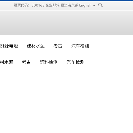
股票代码：300165
企业邮箱 投资者关系
English
能源电池
建材水泥
考古
汽车检测
材水泥
考古
饲料检测
汽车检测