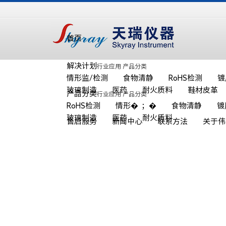
伟德国际1946官方网
首页
手
手
合
持
持
金
式
式
剖
光
合
析
解决计划
行业应用
产品分类
谱
金
仪
情形监/检测
食物清静
RoHS检测
镀
仪
剖
玻璃制造
医药
耐火质料
鞋材皮革
析
产品分类
行业应用
产品分类
仪
RoHS检测
情形�；�
食物清静
镀
玻璃制造
医药
耐火质料
售后服务
新闻中心
联系方法
关于伟