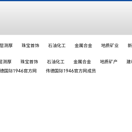
层测厚
珠宝首饰
石油化工
金属合金
地质矿业
新
层测厚
珠宝首饰
石油化工
金属合金
地质矿产
建
德国际1946官方网
伟德国际1946官方网成员